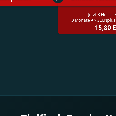
Jetzt 3 Hefte 
3 Monate ANGELNplus 
15,80 