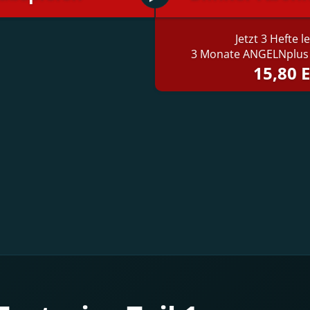
Jetzt 3 Hefte 
3 Monate ANGELNplus 
15,80 