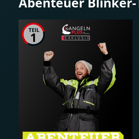
Abenteuer Blinker-T
1