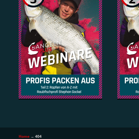
Home
→
404